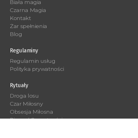
Biała magia
Czarna Magia
Kontakt
Żar spełnienia
Blog
Regulaminy
Regulamin usług
Polityka prywatności
Rytuały
Droga losu
Czar Miłosny
Obsesja Miłosna
Pieczęć Samotności
Całun Celibatu
Chłód Zmysłów