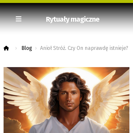
Rytuały magiczne
Blog
Anioł Stróż. Czy On naprawdę istnieje?