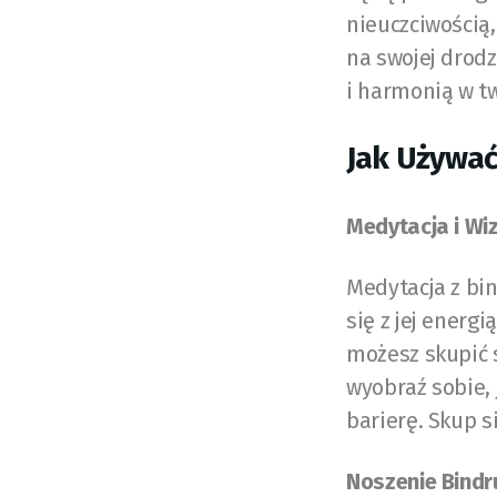
nieuczciwością,
na swojej drodz
i harmonią w tw
Jak Używać
Medytacja i Wiz
Medytacja z bi
się z jej energ
możesz skupić s
wyobraź sobie, 
barierę. Skup s
Noszenie Bindr