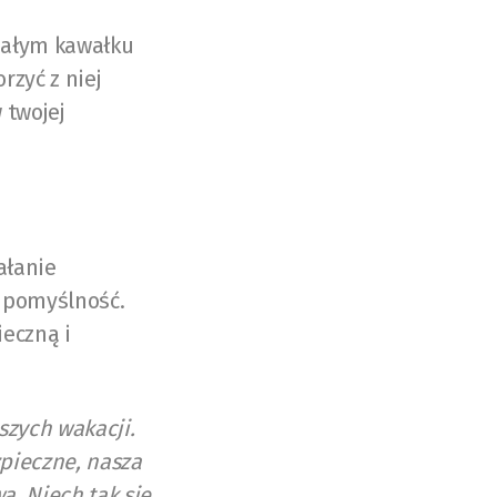
małym kawałku
rzyć z niej
 twojej
ałanie
i pomyślność.
ieczną i
szych wakacji.
pieczne, nasza
a. Niech tak się