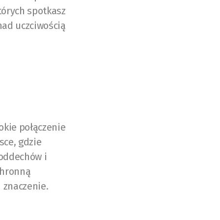
których spotkasz
 nad uczciwością
okie połączenie
sce, gdzie
 oddechów i
ochronną
i znaczenie.