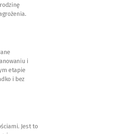
 rodzinę
agrożenia.
wane
lanowaniu i
dym etapie
adko i bez
ściami. Jest to