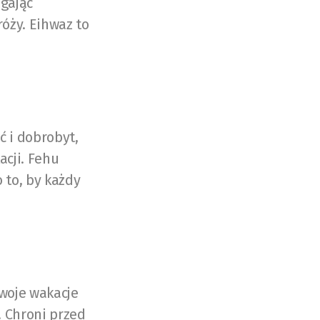
agając
óży. Eihwaz to
ć i dobrobyt,
acji. Fehu
 to, by każdy
twoje wakacje
. Chroni przed