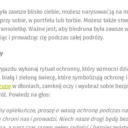
yła zawsze blisko ciebie, możesz narysować ją na 
 przy sobie, w portfelu lub torbie. Możesz także stwo
ransoletkę. Ważne jest, aby bindruna była zawsze w
niąc i prowadząc cię podczas całej podróży.
ny
yjazdu wykonaj rytuał ochronny, który wzmocni dzi
 białą i zieloną świecę, które symbolizują ochronę 
runę
w dłoniach, zamknij oczy i wyobraź sobie bezp
óż. Powiedz na głos:
hy opiekuńcze, proszę o waszą ochronę podczas na
 chroni nas i prowadzi. Niech nasze drogi będą bez
, a nasz czas razem pełen radości i bezpieczeństw