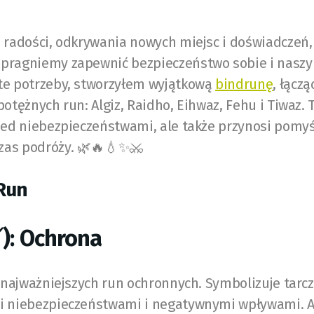
 radości, odkrywania nowych miejsc i doświadczeń,
pragniemy zapewnić bezpieczeństwo sobie i naszy
te potrzeby, stworzyłem wyjątkową
bindrunę
, łącz
potężnych run: Algiz, Raidho, Eihwaz, Fehu i Tiwaz.
zed niebezpieczeństwami, ale także przynosi pomyś
zas podróży. 🌿🔥💧✨⚔️
Run
ᛉ): Ochrona
z najważniejszych run ochronnych. Symbolizuje tarcz
i niebezpieczeństwami i negatywnymi wpływami. 