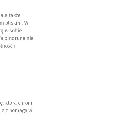
 ale także
m bliskim. W
ącą w sobie
 Ta bindruna nie
lność i
ę, która chroni
Algiz pomaga w