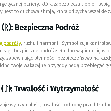
getycznej bariery, która zabezpiecza ciebie i twoją
. Jest to duchowa zbroja, która odpycha wszelkie z
 (ᚱ): Bezpieczna Podróż
ną podróży
, ruchu i harmonii. Symbolizuje kontrolo
 się i bezpieczne podróże. Raidho wspiera cię w p
óży, zapewniając płynność i bezpieczeństwo na każ
aidho twoje wakacyjne przygody będą przebiegać gł
 (ᛇ): Trwałość i Wytrzymałość
uje wytrzymałość, trwałość i ochronę przed trudno