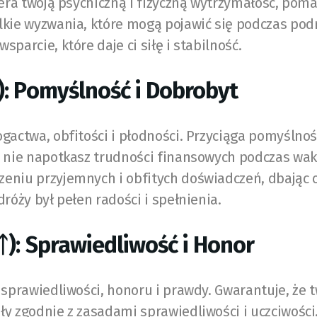
iera twoją psychiczną i fizyczną wytrzymałość, pom
lkie wyzwania, które mogą pojawić się podczas podr
sparcie, które daje ci siłę i stabilność.
): Pomyślność i Dobrobyt
gactwa, obfitości i płodności. Przyciąga pomyślnoś
e nie napotkasz trudności finansowych podczas wak
eniu przyjemnych i obfitych doświadczeń, dbając o
dróży był pełen radości i spełnienia.
(ᛏ): Sprawiedliwość i Honor
 sprawiedliwości, honoru i prawdy. Gwarantuje, że 
y zgodnie z zasadami sprawiedliwości i uczciwości