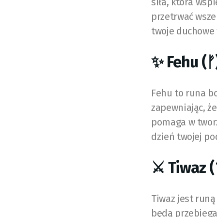
siła, która wsp
przetrwać wsze
twoje duchowe w
✨ Fehu (ᚠ
Fehu to runa bo
zapewniając, ż
pomaga w tworz
dzień twojej po
⚔️ Tiwaz 
Tiwaz jest runą
będą przebiegał