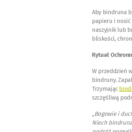
Aby bindruna b
papieru i nosić
naszyjnik lub b
bliskości, chro
Rytuał Ochron
W przeddzień w
bindruny. Zapal
Trzymając
bind
szczęśliwą podr
„Bogowie i duc
Niech bindruna
podróż pomyślna