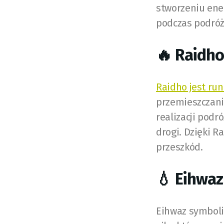
stworzeniu ener
podczas podróży
🔥 Raidho
Raidho jest ru
przemieszczanie
realizacji podr
drogi. Dzięki R
przeszkód.
💧 Eihwaz
Eihwaz symboliz