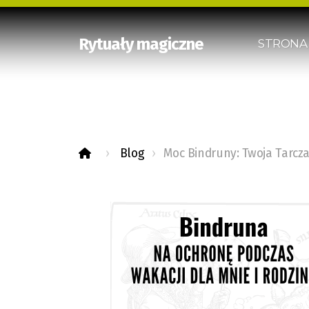
Rytuały magiczne
STRONA
Blog
Moc Bindruny: Twoja Tarcz